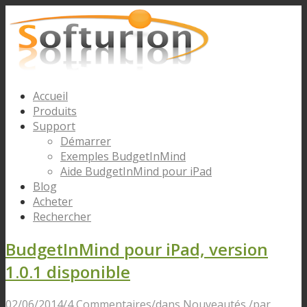
Accueil
Produits
Support
Démarrer
Exemples BudgetInMind
Aide BudgetInMind pour iPad
Blog
Acheter
Rechercher
BudgetInMind pour iPad, version
1.0.1 disponible
02/06/2014
/
4 Commentaires
/
dans
Nouveautés
/
par