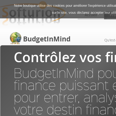
Notre boutique utilise des cookies pour améliorer l'expérience utilis
sur le site, vous déclarez accepter leur uti
Accueil
Pro
BudgetInMind
Qu'est
Contrôlez vos f
BudgetInMind pour
finance puissant et
pour entrer, analy
votre destin financ