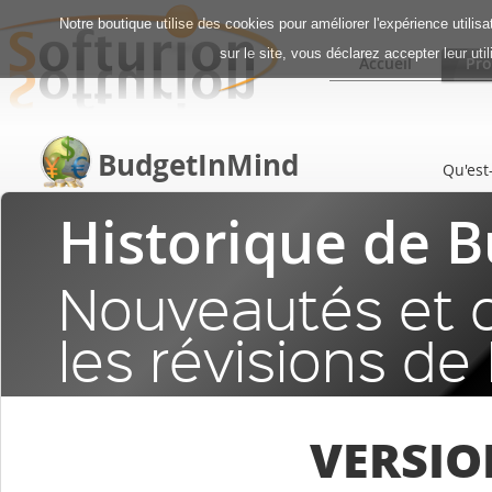
Notre boutique utilise des cookies pour améliorer l'expérience utilis
sur le site, vous déclarez accepter leur uti
Accueil
Pro
BudgetInMind
Qu'est
Historique de 
Nouveautés et 
les révisions d
VERSIO